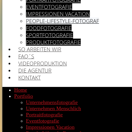
EVENTFOTOGRAFIE
IMPRESSIONEN VACATION
PEOPLE-LIFESTYLE-FOTOGRAF
FOODFOTOGRAFIE
SPORTFOTOGRAFIE
PRODUKTFOTOGRAFIE
SO ARBEITEN WIR
FAQ´S
VIDEOPRODUKTION
DIE AGENTUR
KONTAKT
Home
Portfolio
Unternehmensfotografie
Unternehmen Menschlich
Portraitfotografie
Eventfotografie
Impressionen Vacation