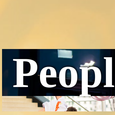
Peop​